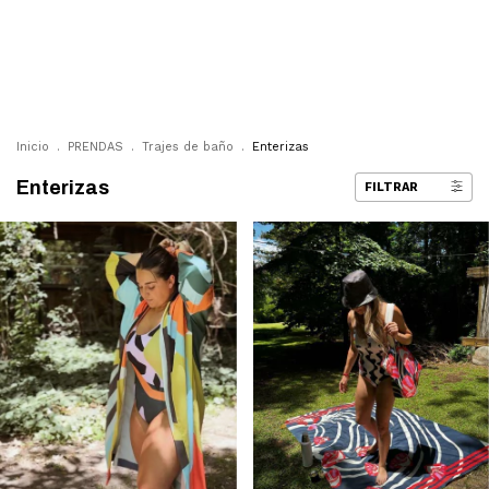
0
Inicio
.
PRENDAS
.
Trajes de baño
.
Enterizas
Enterizas
FILTRAR