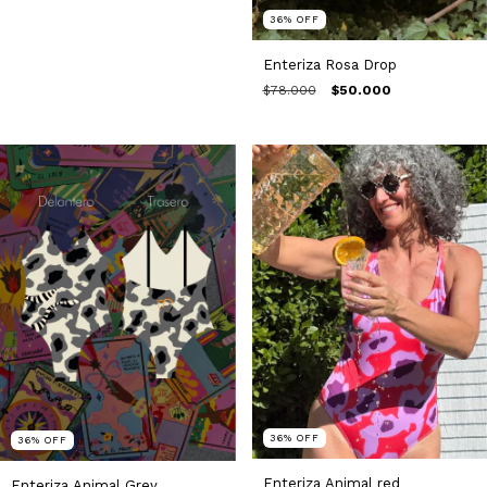
36
%
OFF
Enteriza Rosa Drop
$78.000
$50.000
36
%
OFF
36
%
OFF
Enteriza Animal red
Enteriza Animal Grey