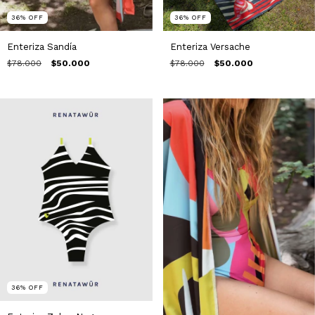
36
%
OFF
36
%
OFF
Enteriza Sandía
Enteriza Versache
$78.000
$50.000
$78.000
$50.000
36
%
OFF