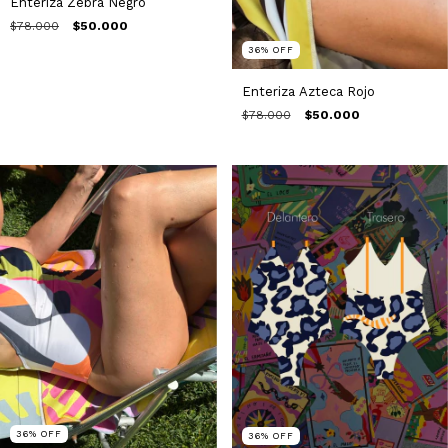
Enteriza Zebra Negro
$78.000
$50.000
36
%
OFF
Enteriza Azteca Rojo
$78.000
$50.000
36
%
OFF
36
%
OFF