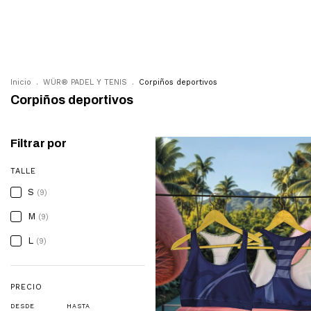
PRENDAS
WÜR® PADEL Y
Inicio
.
WÜR® PADEL Y TENIS
.
Corpiños deportivos
Corpiños deportivos
Filtrar por
TALLE
S
(9)
M
(9)
L
(9)
PRECIO
DESDE
HASTA