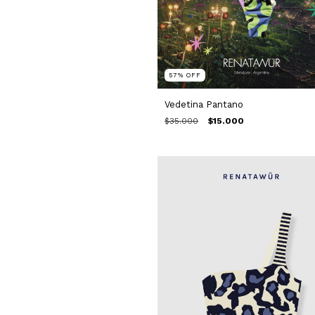
57
%
OFF
Vedetina Pantano
$35.000
$15.000