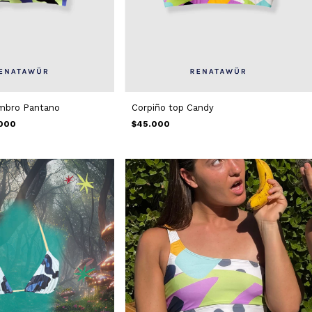
mbro Pantano
Corpiño top Candy
000
$45.000