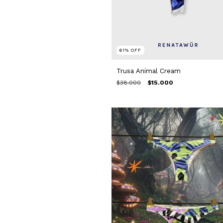
61
%
OFF
Trusa Animal Cream
$38.000
$15.000