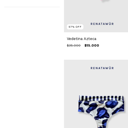
57
%
OFF
Vedetina Azteca
$35.000
$15.000