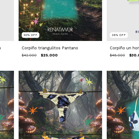
38
%
OFF
40
%
OFF
m
Corpiño un ho
Corpiño triangulitos Pantano
$48.000
$30.
$42.000
$25.000