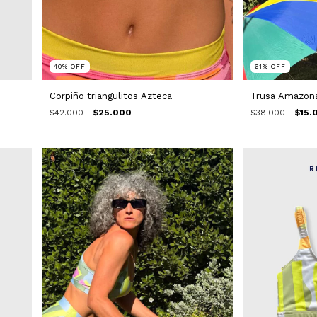
61
%
OFF
40
%
OFF
Trusa Amazon
Corpiño triangulitos Azteca
$38.000
$15.
$42.000
$25.000