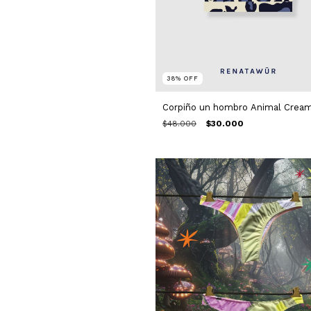
38
%
OFF
Corpiño un hombro Animal Crea
$48.000
$30.000