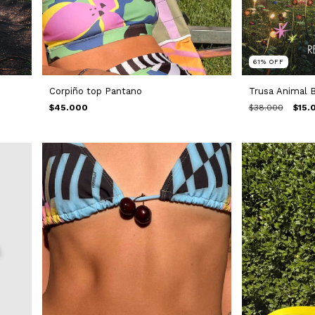
61
%
OFF
Corpiño top Pantano
Trusa Animal 
$45.000
$38.000
$15.