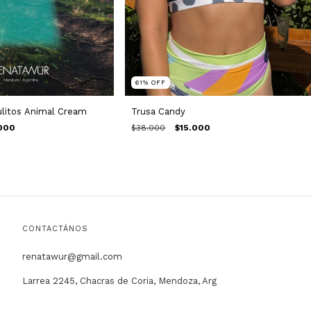
61
%
OFF
Trusa Candy
ulitos Animal Cream
$38.000
$15.000
000
CONTACTÁNOS
renatawur@gmail.com
Larrea 2245, Chacras de Coria, Mendoza, Arg