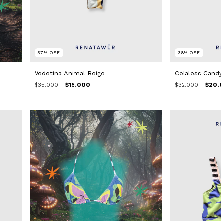
57
%
OFF
38
%
OFF
Vedetina Animal Beige
Colaless Cand
$35.000
$15.000
$32.000
$20.