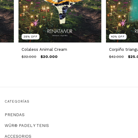
38
%
OFF
40
%
OFF
Colaless Animal Cream
Corpiño triang
$32.000
$20.000
$42.000
$25.
CATEGORÍAS
PRENDAS
WÜR® PADEL Y TENIS
ACCESORIOS