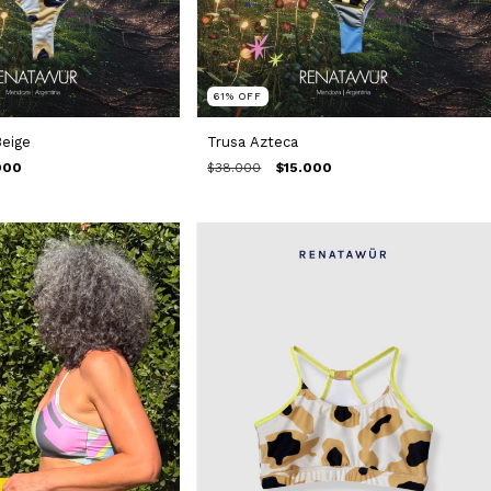
61
%
OFF
Beige
Trusa Azteca
000
$38.000
$15.000