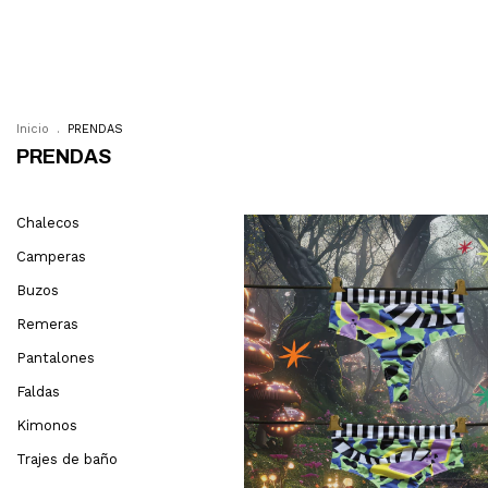
PRENDAS
WÜR® PADEL Y
Inicio
.
PRENDAS
PRENDAS
Chalecos
Camperas
Buzos
Remeras
Pantalones
Faldas
Kimonos
Trajes de baño