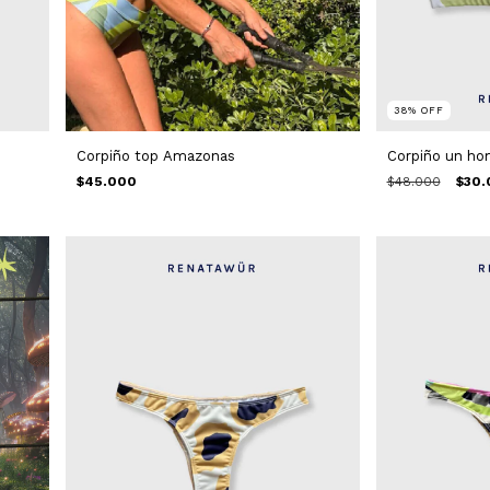
38
%
OFF
Corpiño top Amazonas
Corpiño un h
$45.000
$48.000
$30.