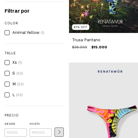
Filtrar por
COLOR
61
%
OFF
Animal Yellow
(1)
Trusa Pantano
$38.000
$15.000
TALLE
Xs
(1)
S
(53)
M
(53)
L
(53)
PRECIO
DESDE
HASTA