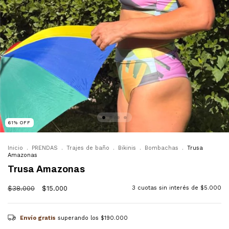
61
%
OFF
Inicio
.
PRENDAS
.
Trajes de baño
.
Bikinis
.
Bombachas
.
Trusa
Amazonas
Trusa Amazonas
$38.000
$15.000
3
cuotas sin interés de
$5.000
Envío gratis
superando los
$190.000