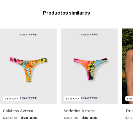
Productos similares
57
%
OFF
61
38
%
OFF
Vedetina Azteca
Tru
Colaless Azteca
$35.000
$15.000
$38
$32.000
$20.000