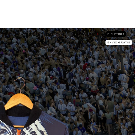
 TENIS
ACCESORIOS
RWANA
GIFT CARD
Tiend
SIN STOCK
ENVÍO GRATIS