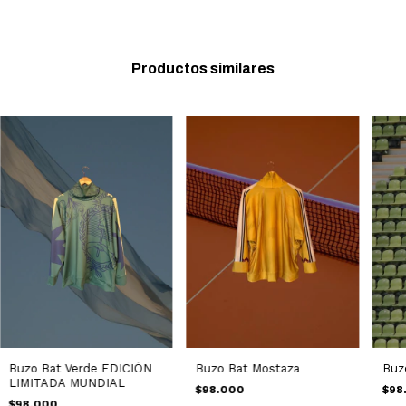
Productos similares
Buzo Bat Mostaza
Buzo Bat Verde EDICIÓN
Buz
LIMITADA MUNDIAL
$98.000
$98
$98.000