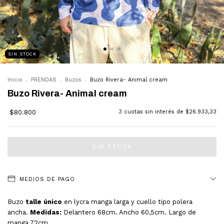
SIN STOCK
Inicio
.
PRENDAS
.
Buzos
.
Buzo Rivera- Animal cream
Buzo Rivera- Animal cream
$80.800
3
cuotas sin interés de
$26.933,33
MEDIOS DE PAGO
Buzo
talle único
en lycra manga larga y cuello tipo polera
ancha.
Medidas:
Delantero 68cm. Ancho 60,5cm. Largo de
manga 72cm