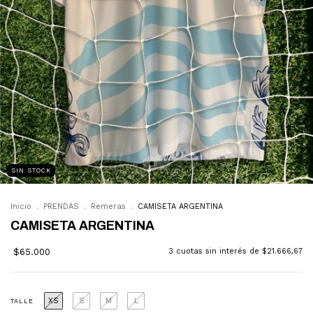
SIN STOCK
Inicio
.
PRENDAS
.
Remeras
.
CAMISETA ARGENTINA
CAMISETA ARGENTINA
$65.000
3
cuotas sin interés de
$21.666,67
XS
S
M
L
TALLE