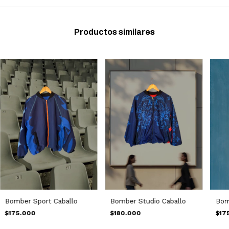
Productos similares
Bomber Sport Caballo
Bomber Studio Caballo
Bom
$175.000
$180.000
$17