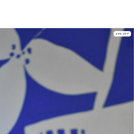
 TENIS
ACCESORIOS
RWANA
GIFT CARD
Tiend
34
%
OFF