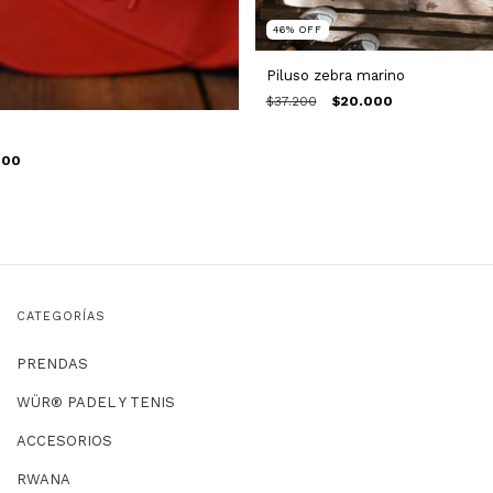
46
%
OFF
Piluso zebra marino
$37.200
$20.000
000
CATEGORÍAS
PRENDAS
WÜR® PADEL Y TENIS
ACCESORIOS
RWANA