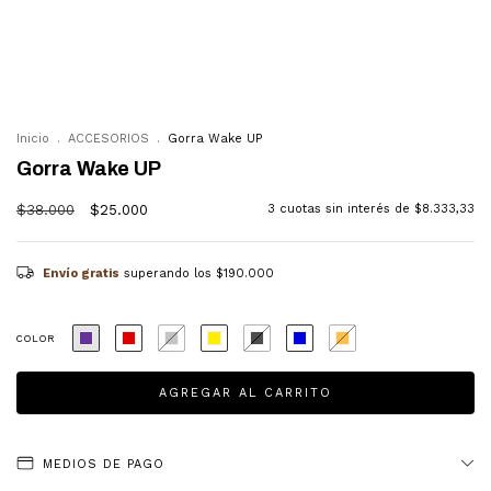
a Mayorista
0
Inicio
.
ACCESORIOS
.
Gorra Wake UP
Gorra Wake UP
$38.000
$25.000
3
cuotas sin interés de
$8.333,33
Envío gratis
superando los
$190.000
COLOR
MEDIOS DE PAGO