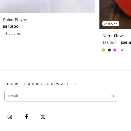
Bolso Playero
34
%
OFF
$84.500
8 colores
Gorra Flow
$38.000
$25.
+3
SUSCRIBITE A NUESTRO NEWSLETTER