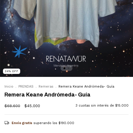
34
%
OFF
Inicio
.
PRENDAS
.
Remeras
.
Remera Keane Andrómeda- Guía
Remera Keane Andrómeda- Guía
$68.600
$45.000
3
cuotas sin interés de
$15.000
Envío gratis
superando los
$190.000