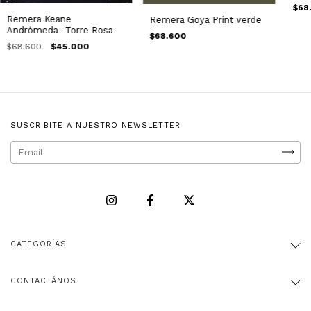
$68
Remera Keane
Remera Goya Print verde
Andrómeda- Torre Rosa
$68.600
$68.600
$45.000
SUSCRIBITE A NUESTRO NEWSLETTER
CATEGORÍAS
CONTACTÁNOS