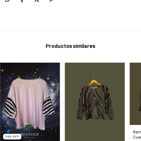
Productos similares
Rem
Cua
34
%
OFF