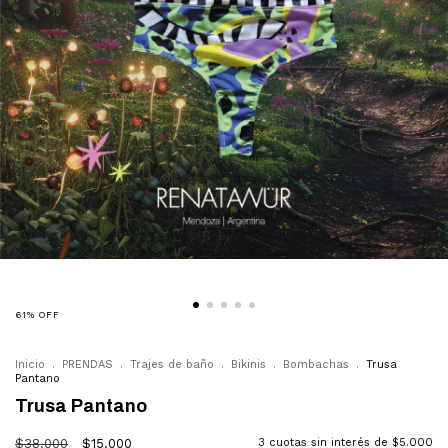
61
%
OFF
Inicio
.
PRENDAS
.
Trajes de baño
.
Bikinis
.
Bombachas
.
Trusa
Pantano
Trusa Pantano
$38.000
$15.000
3
cuotas sin interés de
$5.000