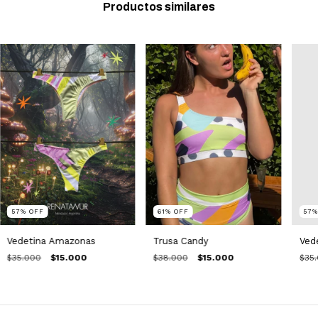
Productos similares
61
%
OFF
57
57
%
OFF
Trusa Candy
Ved
Vedetina Amazonas
$38.000
$15.000
$35
$35.000
$15.000