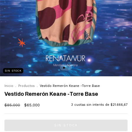
SIN STOCK
Inicio
.
Productos
.
Vestido Remerón Keane -Torre Base
Vestido Remerón Keane -Torre Base
$85.000
$65.000
3
cuotas sin interés de
$21.666,67