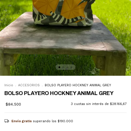
Inicio
.
ACCESORIOS
.
BOLSO PLAYERO HOCKNEY ANIMAL GREY
BOLSO PLAYERO HOCKNEY ANIMAL GREY
$84.500
3
cuotas sin interés de
$28.166,67
Envío gratis
superando los
$190.000