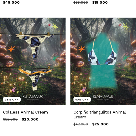
$45.000
$35.000
$15.000
38
%
OFF
40
%
OFF
Colaless Animal Cream
Corpiño triangulitos Animal
Cream
$32.000
$20.000
$42.000
$25.000