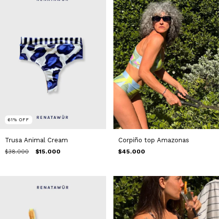
61
%
OFF
Trusa Animal Cream
Corpiño top Amazonas
$38.000
$15.000
$45.000