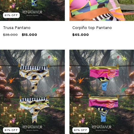
61
%
OFF
Trusa Pantano
Corpiño top Pantano
$38.000
$15.000
$45.000
61
%
OFF
61
%
OFF