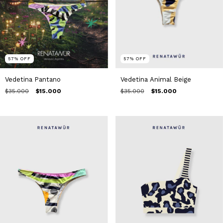
57
%
OFF
57
%
OFF
Vedetina Pantano
Vedetina Animal Beige
$35.000
$15.000
$35.000
$15.000