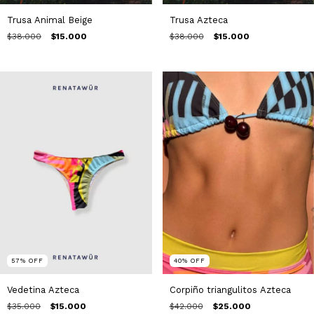
Trusa Animal Beige
Trusa Azteca
$38.000
$15.000
$38.000
$15.000
57
%
OFF
40
%
OFF
Vedetina Azteca
Corpiño triangulitos Azteca
$35.000
$15.000
$42.000
$25.000