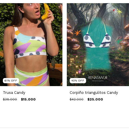
61
%
OFF
40
%
OFF
Trusa Candy
Corpiño triangulitos Candy
$38.000
$15.000
$42.000
$25.000