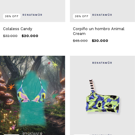
38
%
OFF
38
%
OFF
Corpiño un hombro Animal
Colaless Candy
Cream
$32.000
$20.000
$48.000
$30.000