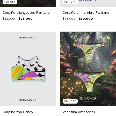
38
%
OFF
40
%
OFF
Corpiño un hombro Pantano
Corpiño triangulitos Pantano
$48.000
$30.000
$42.000
$25.000
57
%
OFF
Corpiño top Candy
Vedetina Amazonas