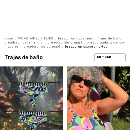
0
Inicio
.
WÜR® PADEL Y TENIS
.
breadcrumbs.verano
.
Trajes de baño
.
breadcrumbs.femenino
.
breadcrumbs.bikinis1
.
breadcrumbs.arcanos-
mayores
.
breadcrumbs.corpino1
.
breadcrumbs.corpino-top1
Trajes de baño
FILTRAR