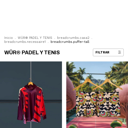
0
Inicio
.
WÜR® PADEL Y TENIS
.
breadcrumbs.casa2
.
breadcrumbs.necessaire1
.
breadcrumbs.puffer-tall
WÜR® PADEL Y TENIS
FILTRAR