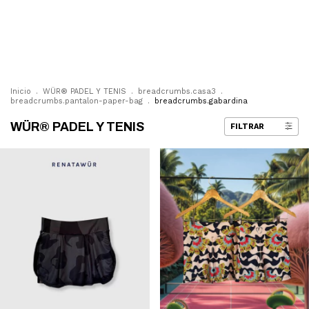
0
Inicio
.
WÜR® PADEL Y TENIS
.
breadcrumbs.casa3
.
breadcrumbs.pantalon-paper-bag
.
breadcrumbs.gabardina
WÜR® PADEL Y TENIS
FILTRAR